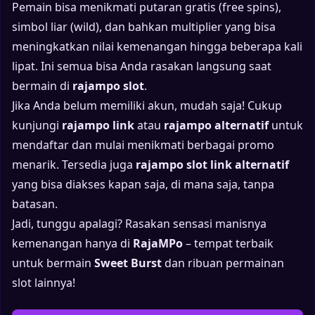
Pemain bisa menikmati putaran gratis (free spins),
simbol liar (wild), dan bahkan multiplier yang bisa
meningkatkan nilai kemenangan hingga beberapa kali
lipat. Ini semua bisa Anda rasakan langsung saat
bermain di
rajampo slot
.
Jika Anda belum memiliki akun, mudah saja! Cukup
kunjungi
rajampo link
atau
rajampo alternatif
untuk
mendaftar dan mulai menikmati berbagai promo
menarik. Tersedia juga
rajampo slot link alternatif
yang bisa diakses kapan saja, di mana saja, tanpa
batasan.
Jadi, tunggu apalagi? Rasakan sensasi manisnya
kemenangan hanya di
RajaMPo
– tempat terbaik
untuk bermain
Sweet Burst
dan ribuan permainan
slot lainnya!