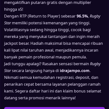
mengaktifkan putaran gratis dengan multiplier
hingga x5!
Dengan RTP (Return to Player) sebesar
96.5%
,
Rugby
Star
memiliki potensi kemenangan yang tinggi.
Volatilitasnya sedang hingga tinggi, cocok bagi
mereka yang menyukai tantangan dan ingin meraih
jackpot besar. Hadiah maksimal bisa mencapai ribuan
kali lipat nilai taruhan awal, menjadikannya incaran
banyak pemain profesional maupun pemula.
Jadi tunggu apalagi? Rasakan sensasi bermain
Rugby
Star
secara langsung hanya di
idrajampo.com
.
Nikmati semua kemudahan registrasi, deposit, dan
penarikan cepat bersama layanan pelanggan ramah
kami. Segera daftar hari ini dan klaim bonus selamat
datang serta promosi menarik lainnya!