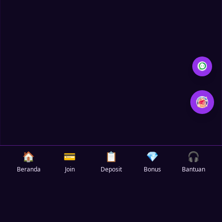
🏠
💳
📋
💎
🎧
Beranda
Join
Deposit
Bonus
Bantuan