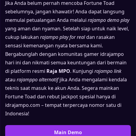
Jika Anda belum pernah mencoba Fortune Toad
sebelumnya, jangan khawatir! Anda dapat langsung
memulai petualangan Anda melalui
rajampo demo play
yang aman dan nyaman. Setelah siap untuk naik level,
cukup lakukan
rajampo play for real
dan rasakan
sensasi kemenangan nyata bersama kami.
Bergabunglah dengan komunitas gamer idrajampo
hari ini dan nikmati semua keuntungan dari bermain
di platform resmi
Raja MPO
. Kunjungi
rajampo link
atau
rajamppo alternatif
jika Anda mengalami kendala
teknis saat masuk ke akun Anda. Segera mainkan
Fortune Toad dan rebut jackpot spesial hanya di
idrajampo.com – tempat terpercaya nomor satu di
Indonesia!
Main Demo