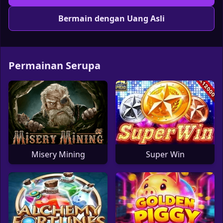
Bermain dengan Uang Asli
Permainan Serupa
Misery Mining
Super Win