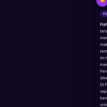
▶
Fi
PG
Fis
ter
mem
mak
tem
ini
men
Per
dik
Di 
sep
kar
unt