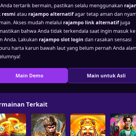
a Anda tertarik bermain, pastikan selalu menggunakan
raja
k resmi
atau
rajampo alternatif
agar tetap aman dan nya
main. Akses mudah melalui
rajampo link alternatif
juga
astikan bahwa Anda tidak terkendala saat ingin masuk ke
n Anda. Lakukan
rajampo slot login
dan rasakan sensasi
buru harta karun bawah laut yang belum pernah Anda alam
elumnya!
Main Demo
Main untuk Asli
rmainan Terkait