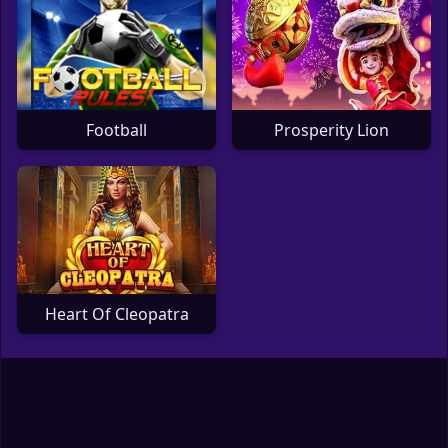
Football
Prosperity Lion
Heart Of Cleopatra