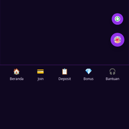
🏠
💳
📋
💎
🎧
Beranda
Join
Deposit
Bonus
Bantuan
⚙️
25000 Talons - idrajampo.com